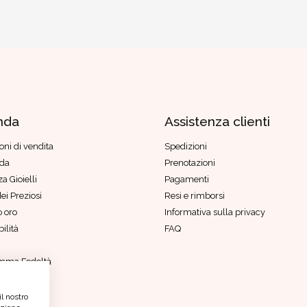
nda
Assistenza clienti
oni di vendita
Spedizioni
nda
Prenotazioni
a Gioielli
Pagamenti
ei Preziosi
Resi e rimborsi
 oro
Informativa sulla privacy
ilità
FAQ
mma Fedeltà
di genere
etico
il nostro