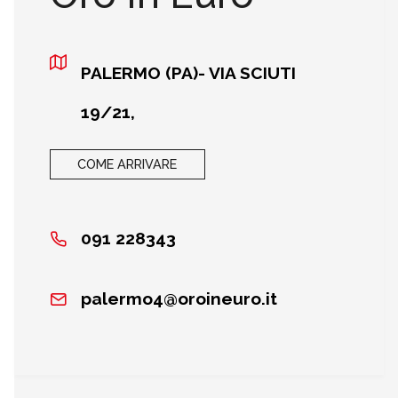
PALERMO (PA)- VIA SCIUTI
19/21,
COME ARRIVARE
091 228343
palermo4@oroineuro.it