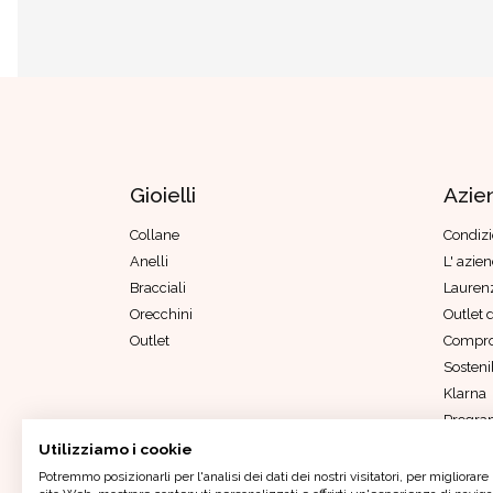
Gioielli
Azie
Collane
Condizi
Anelli
L' azie
Bracciali
Laurenz
Orecchini
Outlet d
Outlet
Compro
Sostenib
Klarna
Progra
Parità 
Utilizziamo i cookie
Codice 
Potremmo posizionarli per l'analisi dei dati dei nostri visitatori, per migliorare 