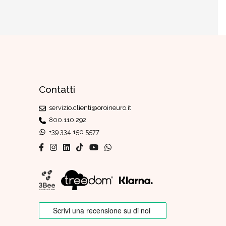
Contatti
servizio.clienti@oroineuro.it
800.110.292
+39 334 150 5577