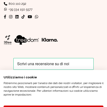
800.110.292
+39 334 150 5577
Utilizziamo i cookie
Potremmo posizionarli per l'analisi dei dati dei nostri visitatori, per migliorare il
Oro In Euro Italia S.p.A. - Sede Legale: Piazza IV Novembre, 4 - 20124
nostro sito Web, mostrare contenuti personalizzati e offrirti un'esperienza di
Milano - Sede Operativa: Via XX Settembre, 6 - 21013 Gallarate (VA)
navigazione eccezionale. Per ulteriori informazioni sui cookie utilizziamo
Tel.
+39 0331 799 920
|
oroineuroitaliaspa@pec.oroineuro.it
| Cap.
aprire le impostazioni.
Sociale Euro 1.000.000,00 (i.v.) - C.F. e P.Iva 05964900962 - REA MI
1862372 |
Condizioni generali di vendita
|
Privacy Policy
|
Credits