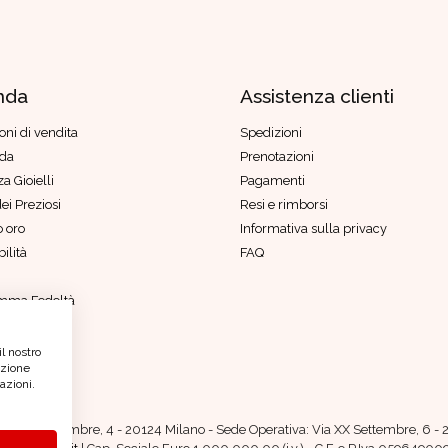
nda
Assistenza clienti
oni di vendita
Spedizioni
nda
Prenotazioni
a Gioielli
Pagamenti
ei Preziosi
Resi e rimborsi
 oro
Informativa sulla privacy
ilità
FAQ
mma Fedeltà
di genere
etico
il nostro
azione
azioni.
iazza IV Novembre, 4 - 20124 Milano - Sede Operativa: Via XX Settembre, 6 - 2