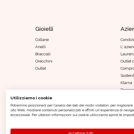
Gioielli
Azie
Collane
Condizi
Anelli
L' azie
Bracciali
Laurenz
Orecchini
Outlet d
Outlet
Compro
Sostenib
Klarna
Progra
Parità 
Utilizziamo i cookie
Codice 
Potremmo posizionarli per l'analisi dei dati dei nostri visitatori, per migliorare 
sito Web, mostrare contenuti personalizzati e offrirti un'esperienza di navig
eccezionale. Per ulteriori informazioni sui cookie utilizziamo aprire le impost
Oro In Euro Italia S.p.A. - Sede Legale: P
Accettare tutti