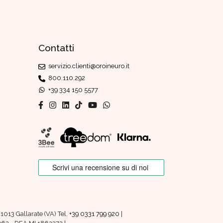
Contatti
servizio.clienti@oroineuro.it
800.110.292
+39 334 150 5577
1013 Gallarate (VA) Tel.
+39 0331 799 920
|