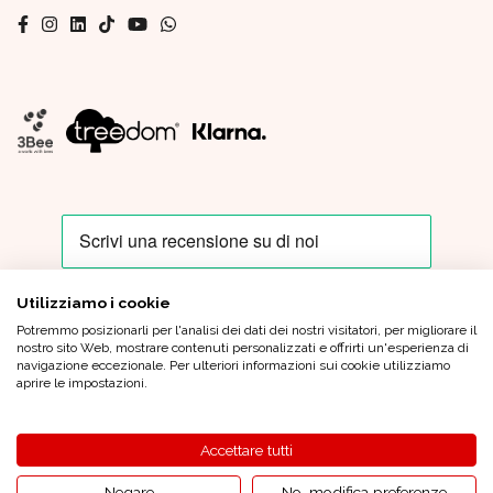
Utilizziamo i cookie
Potremmo posizionarli per l'analisi dei dati dei nostri visitatori, per migliorare il
Oro In Euro Italia S.p.A. - Sede Legale: Piazza IV Novembre, 4 - 20124
nostro sito Web, mostrare contenuti personalizzati e offrirti un'esperienza di
Milano - Sede Operativa: Via XX Settembre, 6 - 21013 Gallarate (VA)
navigazione eccezionale. Per ulteriori informazioni sui cookie utilizziamo
Tel.
+39 0331 799 920
|
oroineuroitaliaspa@pec.oroineuro.it
| Cap.
aprire le impostazioni.
Sociale Euro 1.000.000,00 (i.v.) - C.F. e P.Iva 05964900962 - REA MI
1862372 |
Condizioni generali di vendita
|
Privacy Policy
|
Credits
Accettare tutti
© 2026 Oro in Euro Tutti i diritti riservati
Negare
No, modifica preferenze