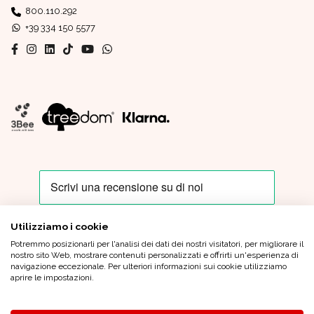
800.110.292
+39 334 150 5577
Utilizziamo i cookie
Potremmo posizionarli per l'analisi dei dati dei nostri visitatori, per migliorare il
Oro In Euro Italia S.p.A. - Sede Legale: Piazza IV Novembre, 4 - 20124
nostro sito Web, mostrare contenuti personalizzati e offrirti un'esperienza di
Milano - Sede Operativa: Via XX Settembre, 6 - 21013 Gallarate (VA)
navigazione eccezionale. Per ulteriori informazioni sui cookie utilizziamo
Tel.
+39 0331 799 920
|
oroineuroitaliaspa@pec.oroineuro.it
| Cap.
aprire le impostazioni.
Sociale Euro 1.000.000,00 (i.v.) - C.F. e P.Iva 05964900962 - REA MI
1862372 |
Condizioni generali di vendita
|
Privacy Policy
|
Credits