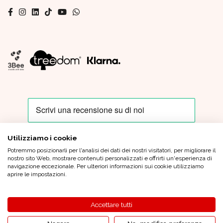
Utilizziamo i cookie
Potremmo posizionarli per l'analisi dei dati dei nostri visitatori, per migliorare il
Oro In Euro Italia S.p.A. - Sede Legale: Piazza IV Novembre, 4 - 20124
nostro sito Web, mostrare contenuti personalizzati e offrirti un'esperienza di
Milano - Sede Operativa: Via XX Settembre, 6 - 21013 Gallarate (VA)
navigazione eccezionale. Per ulteriori informazioni sui cookie utilizziamo
Tel.
+39 0331 799 920
|
oroineuroitaliaspa@pec.oroineuro.it
| Cap.
aprire le impostazioni.
Sociale Euro 1.000.000,00 (i.v.) - C.F. e P.Iva 05964900962 - REA MI
1862372 |
Condizioni generali di vendita
|
Privacy Policy
|
Credits
Accettare tutti
© 2026 Oro in Euro Tutti i diritti riservati