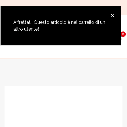
Paga fino a 12 rate con Klarna
×
Affrettati! Questo articolo è nel carrello di un
altro utente!