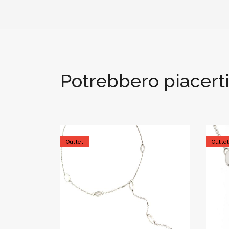
Potrebbero piacert
Outlet
Outle