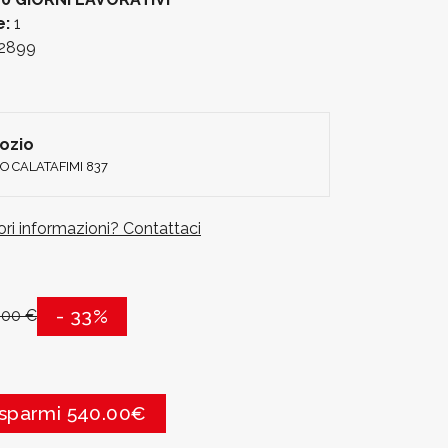
e:
1
2899
gozio
O CALATAFIMI 837
iori informazioni? Contattaci
- 33%
,00 €
isparmi 540.00€