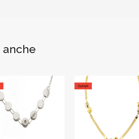
i anche
t
Outlet