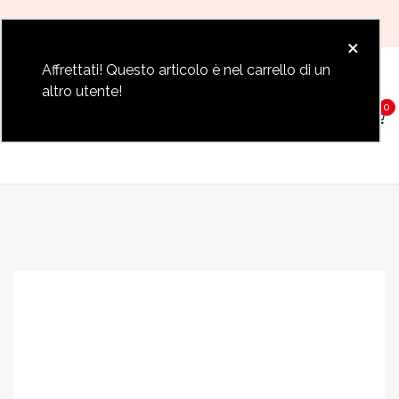
Paga fino a 12 rate con Klarna
×
Affrettati! Questo articolo è nel carrello di un
altro utente!