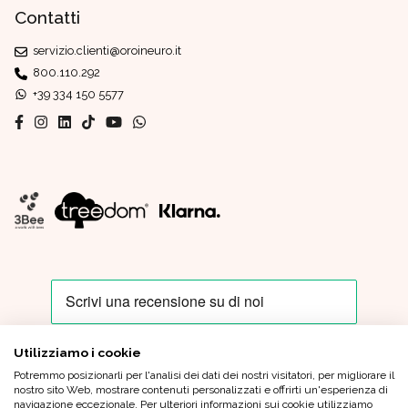
Contatti
servizio.clienti@oroineuro.it
800.110.292
+39 334 150 5577
Utilizziamo i cookie
Potremmo posizionarli per l'analisi dei dati dei nostri visitatori, per migliorare il
Oro In Euro Italia S.p.A. - Sede Legale: Piazza IV Novembre, 4 - 20124
nostro sito Web, mostrare contenuti personalizzati e offrirti un'esperienza di
Milano - Sede Operativa: Via XX Settembre, 6 - 21013 Gallarate (VA)
navigazione eccezionale. Per ulteriori informazioni sui cookie utilizziamo