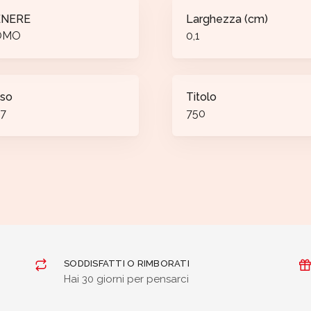
ENERE
Larghezza (cm)
OMO
0,1
so
Titolo
37
750
SODDISFATTI O RIMBORATI
Hai 30 giorni per pensarci