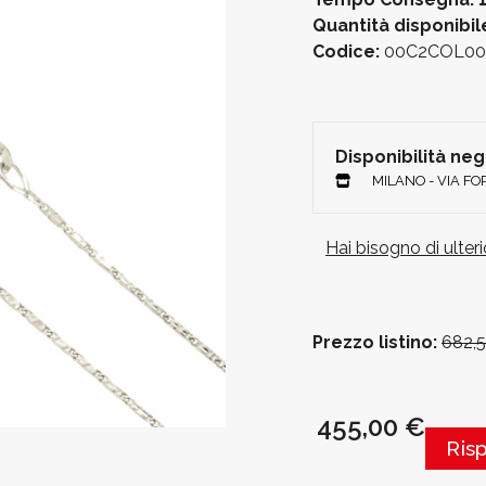
Quantità disponibil
Codice:
00C2COL00
Disponibilità ne
MILANO - VIA F
Hai bisogno di ulter
Prezzo listino:
682,
455,00 €
Ris