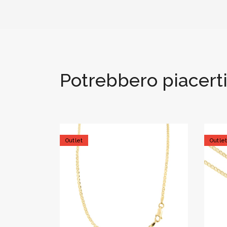
Potrebbero piacert
Outlet
Outle