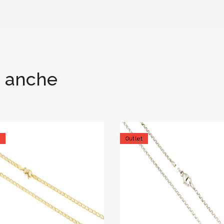
i anche
t
Outlet