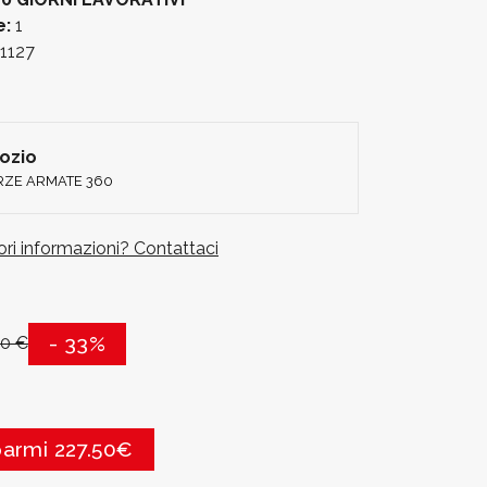
e:
1
1127
gozio
ORZE ARMATE 360
iori informazioni? Contattaci
- 33%
50 €
parmi 227.50€