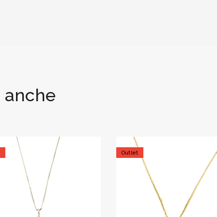
i anche
t
Outlet