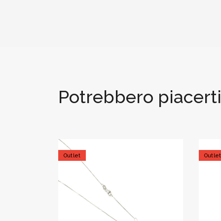
Potrebbero piacert
Outlet
Outle