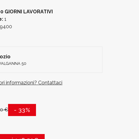
0 GIORNI LAVORATIVI
e:
1
9400
gozio
 VALGANNA 50
iori informazioni? Contattaci
- 33%
50 €