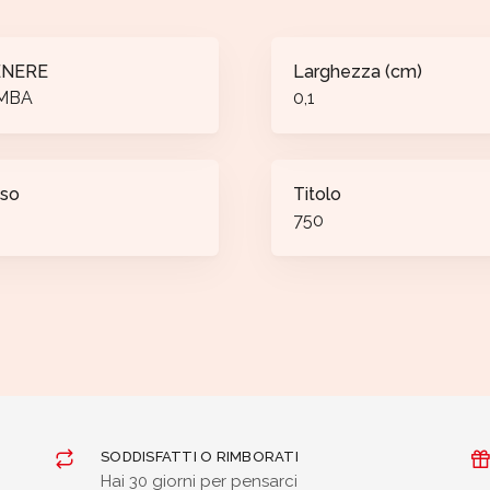
ENERE
Larghezza (cm)
MBA
0,1
so
Titolo
750
SODDISFATTI O RIMBORATI
Hai 30 giorni per pensarci