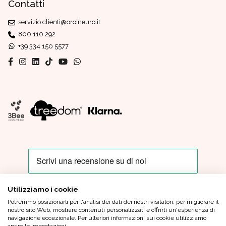
Contatti
servizio.clienti@oroineuro.it
800.110.292
+39 334 150 5577
Utilizziamo i cookie
Potremmo posizionarli per l'analisi dei dati dei nostri visitatori, per migliorare il
Oro In Euro Italia S.p.A. - Sede Legale: Piazza IV Novembre, 4 - 20124
nostro sito Web, mostrare contenuti personalizzati e offrirti un'esperienza di
Milano - Sede Operativa: Via XX Settembre, 6 - 21013 Gallarate (VA)
navigazione eccezionale. Per ulteriori informazioni sui cookie utilizziamo
Tel.
+39 0331 799 920
|
oroineuroitaliaspa@pec.oroineuro.it
| Cap.