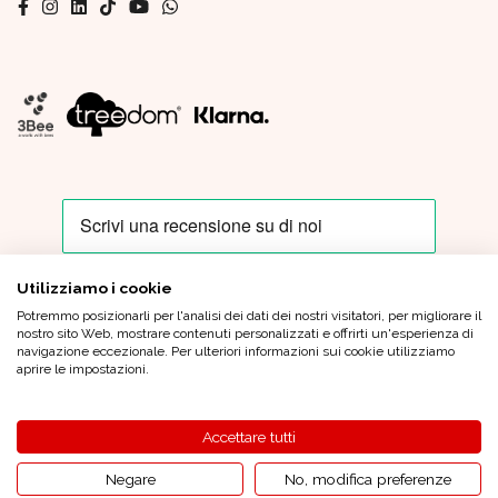
Utilizziamo i cookie
Potremmo posizionarli per l'analisi dei dati dei nostri visitatori, per migliorare il
Oro In Euro Italia S.p.A. - Sede Legale: Piazza IV Novembre, 4 - 20124
nostro sito Web, mostrare contenuti personalizzati e offrirti un'esperienza di
Milano - Sede Operativa: Via XX Settembre, 6 - 21013 Gallarate (VA)
navigazione eccezionale. Per ulteriori informazioni sui cookie utilizziamo
Tel.
+39 0331 799 920
|
oroineuroitaliaspa@pec.oroineuro.it
| Cap.
aprire le impostazioni.
Sociale Euro 1.000.000,00 (i.v.) - C.F. e P.Iva 05964900962 - REA MI
1862372 |
Condizioni generali di vendita
|
Privacy Policy
|
Credits
Accettare tutti
© 2026 Oro in Euro Tutti i diritti riservati
Negare
No, modifica preferenze