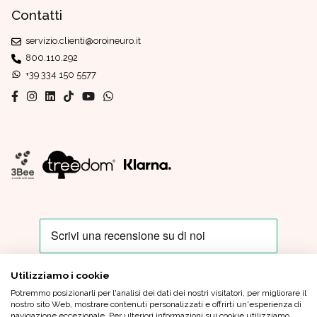
Contatti
servizio.clienti@oroineuro.it
800.110.292
+39 334 150 5577
Utilizziamo i cookie
Potremmo posizionarli per l'analisi dei dati dei nostri visitatori, per migliorare il
Oro In Euro Italia S.p.A. - Sede Legale: Piazza IV Novembre, 4 - 20124
nostro sito Web, mostrare contenuti personalizzati e offrirti un'esperienza di
Milano - Sede Operativa: Via XX Settembre, 6 - 21013 Gallarate (VA)
navigazione eccezionale. Per ulteriori informazioni sui cookie utilizziamo