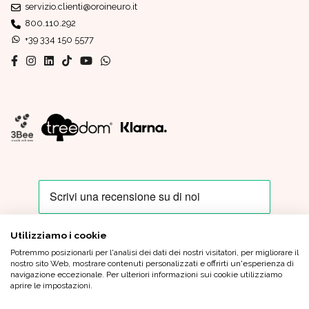
servizio.clienti@oroineuro.it
800.110.292
+39 334 150 5577
Utilizziamo i cookie
Potremmo posizionarli per l'analisi dei dati dei nostri visitatori, per migliorare il
Oro In Euro Italia S.p.A. - Sede Legale: Piazza IV Novembre, 4 - 20124
nostro sito Web, mostrare contenuti personalizzati e offrirti un'esperienza di
Milano - Sede Operativa: Via XX Settembre, 6 - 21013 Gallarate (VA)
navigazione eccezionale. Per ulteriori informazioni sui cookie utilizziamo
Tel.
+39 0331 799 920
|
oroineuroitaliaspa@pec.oroineuro.it
| Cap.
aprire le impostazioni.
Sociale Euro 1.000.000,00 (i.v.) - C.F. e P.Iva 05964900962 - REA MI
1862372 |