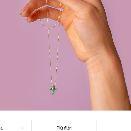
ca
Più filtri