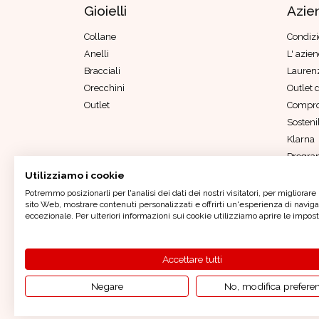
Gioielli
Azie
Collane
Condizi
Anelli
L' azie
Bracciali
Laurenz
Orecchini
Outlet d
Outlet
Compro
Sostenib
Klarna
Progra
Parità 
Utilizziamo i cookie
Codice 
Potremmo posizionarli per l'analisi dei dati dei nostri visitatori, per migliorare 
sito Web, mostrare contenuti personalizzati e offrirti un'esperienza di navig
eccezionale. Per ulteriori informazioni sui cookie utilizziamo aprire le impost
Oro In Euro Italia S.p.A. - Sede Legale: P
Accettare tutti
oroineuroitaliaspa@pec
Negare
No, modifica prefere