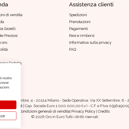
nda
Assistenza clienti
oni di vendita
Spedizioni
nda
Prenotazioni
a Gioielli
Pagamenti
ei Preziosi
Resi e rimborsi
 oro
Informativa sulla privacy
ilità
FAQ
mma Fedeltà
di genere
etico
il nostro
azione
azioni.
iazza IV Novembre, 4 - 20124 Milano - Sede Operativa: Via XX Settembre, 6 - 2
.oroineuro.it
| Cap. Sociale Euro 1.000.000,00 (i.v.) - C.F. e P.Iva 0596490
Condizioni generali di vendita
|
Privacy Policy
|
Credits
nze
© 2026 Oro in Euro Tutti i diritti riservati