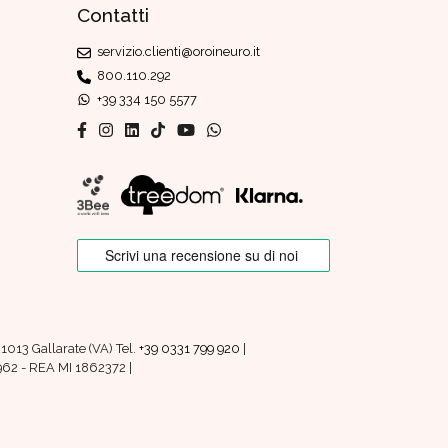
Contatti
servizio.clienti@oroineuro.it
800.110.292
+39 334 150 5577
1013 Gallarate (VA) Tel.
+39 0331 799 920
|
0962 - REA MI 1862372 |