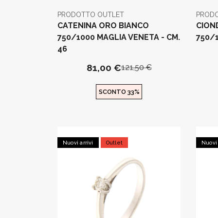
PRODOTTO OUTLET
PROD
CATENINA ORO BIANCO
CION
750/1000 MAGLIA VENETA - CM.
750/
46
81,00 €
121,50 €
SCONTO 33%
Nuovi arrivi
Outlet
Nuovi 