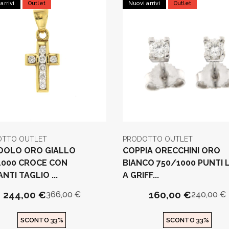
arrivi
Outlet
Nuovi arrivi
Outlet
OTTO OUTLET
PRODOTTO OUTLET
DOLO ORO GIALLO
COPPIA ORECCHINI ORO
1000 CROCE CON
BIANCO 750/1000 PUNTI 
NTI TAGLIO ...
A GRIFF...
244,00 €
160,00 €
366,00 €
240,00 €
SCONTO 33%
SCONTO 33%