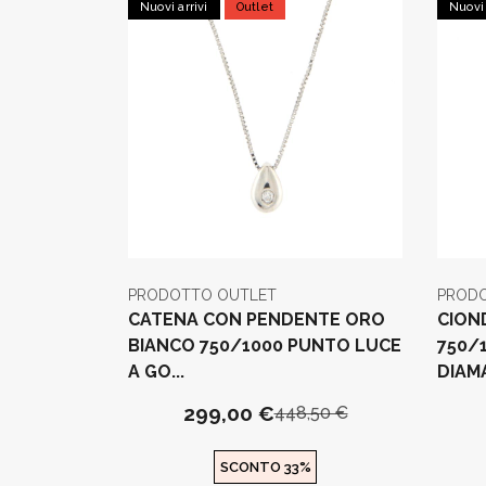
Nuovi arrivi
Outlet
Nuovi 
PRODOTTO OUTLET
PROD
CATENA CON PENDENTE ORO
CION
BIANCO 750/1000 PUNTO LUCE
750/
A GO...
DIAMA
299,00 €
448,50 €
SCONTO 33%