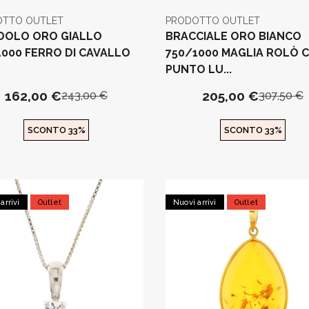
OTTO OUTLET
PRODOTTO OUTLET
DOLO ORO GIALLO
BRACCIALE ORO BIANCO
1000 FERRO DI CAVALLO
750/1000 MAGLIA ROLÒ 
PUNTO LU...
162,00 €
205,00 €
243,00 €
307,50 €
SCONTO 33%
SCONTO 33%
arrivi
Outlet
Nuovi arrivi
Outlet