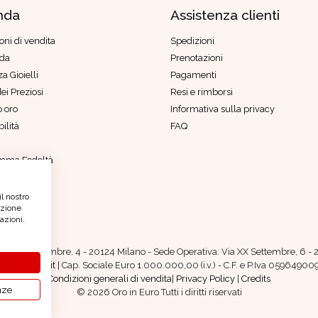
nda
Assistenza clienti
oni di vendita
Spedizioni
nda
Prenotazioni
a Gioielli
Pagamenti
ei Preziosi
Resi e rimborsi
 oro
Informativa sulla privacy
ilità
FAQ
mma Fedeltà
di genere
etico
il nostro
azione
azioni.
iazza IV Novembre, 4 - 20124 Milano - Sede Operativa: Via XX Settembre, 6 - 2
.oroineuro.it
| Cap. Sociale Euro 1.000.000,00 (i.v.) - C.F. e P.Iva 0596490
Condizioni generali di vendita
|
Privacy Policy
|
Credits
nze
© 2026 Oro in Euro Tutti i diritti riservati